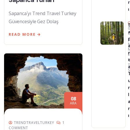
r
ı
Sapanca`yı Trend Travel Turkey
Güvencesiyle Gez Dolaş
READ MORE
r
l
08
ARA
r
ı
TRENDTRAVELTURKEY
1
COMMENT