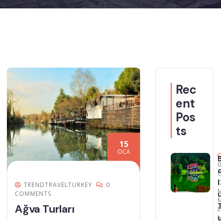
Rec
ent
Pos
ts
15
OCA
l
TRENDTRAVELTURKEY
0
COMMENTS
Ağva Turları