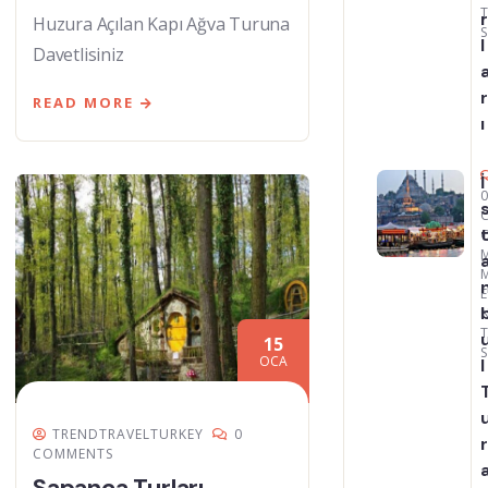
r
Huzura Açılan Kapı Ağva Turuna
l
Davetlisiniz
r
READ MORE
ı
İ
15
OCA
l
TRENDTRAVELTURKEY
0
r
COMMENTS
Sapanca Turları